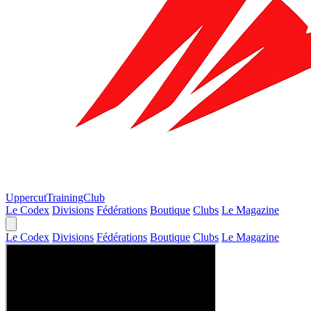
Uppercut
TrainingClub
Le Codex
Divisions
Fédérations
Boutique
Clubs
Le Magazine
Le Codex
Divisions
Fédérations
Boutique
Clubs
Le Magazine