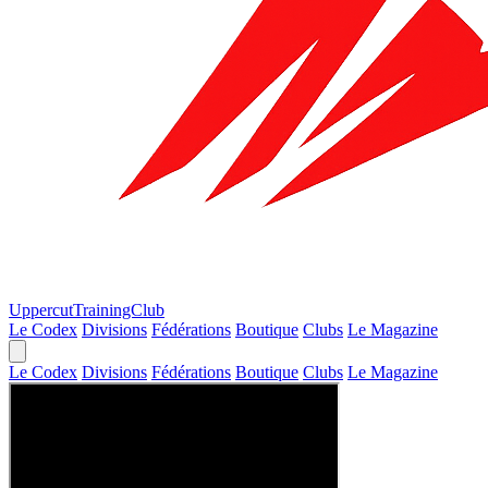
Uppercut
TrainingClub
Le Codex
Divisions
Fédérations
Boutique
Clubs
Le Magazine
Le Codex
Divisions
Fédérations
Boutique
Clubs
Le Magazine