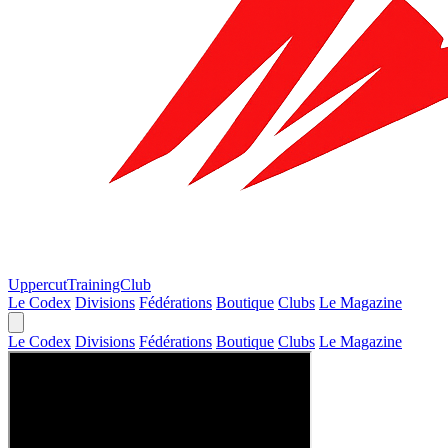
Uppercut
TrainingClub
Le Codex
Divisions
Fédérations
Boutique
Clubs
Le Magazine
Le Codex
Divisions
Fédérations
Boutique
Clubs
Le Magazine