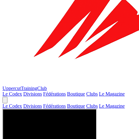
Uppercut
TrainingClub
Le Codex
Divisions
Fédérations
Boutique
Clubs
Le Magazine
Le Codex
Divisions
Fédérations
Boutique
Clubs
Le Magazine