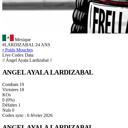
Mexique
#LARDIZABAL
24 ANS
•
Poids Mouches
Live Codex Data
// Ángel Ayala Lardizabal //
ANGEL
AYALA
LARDIZABAL
Combats
19
Victoires
18
KOs
0
(0%)
Défaites
1
Nuls
0
Codex sync : 6 février 2026
ANGEL AYALA LARDIZABAL