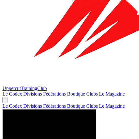
Uppercut
TrainingClub
Le Codex
Divisions
Fédérations
Boutique
Clubs
Le Magazine
Le Codex
Divisions
Fédérations
Boutique
Clubs
Le Magazine