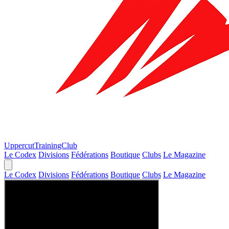
Uppercut
TrainingClub
Le Codex
Divisions
Fédérations
Boutique
Clubs
Le Magazine
Le Codex
Divisions
Fédérations
Boutique
Clubs
Le Magazine