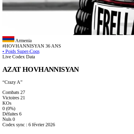
Armenia
#HOVHANNISYAN
36 ANS
•
Poids Super-Coqs
Live Codex Data
AZAT
HOVHANNISYAN
“Crazy A”
Combats
27
Victoires
21
KOs
0
(0%)
Défaites
6
Nuls
0
Codex sync : 6 février 2026