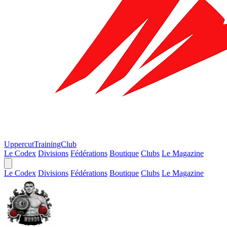
Uppercut
TrainingClub
Le Codex
Divisions
Fédérations
Boutique
Clubs
Le Magazine
Le Codex
Divisions
Fédérations
Boutique
Clubs
Le Magazine