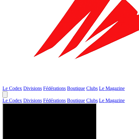
Le Codex
Divisions
Fédérations
Boutique
Clubs
Le Magazine
Le Codex
Divisions
Fédérations
Boutique
Clubs
Le Magazine