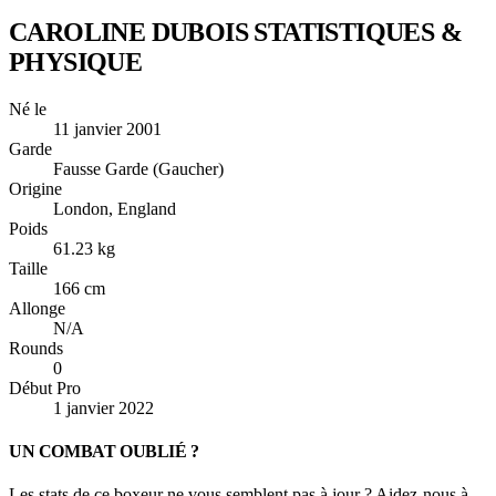
CAROLINE DUBOIS
STATISTIQUES &
PHYSIQUE
Né le
11 janvier 2001
Garde
Fausse Garde (Gaucher)
Origine
London, England
Poids
61.23 kg
Taille
166 cm
Allonge
N/A
Rounds
0
Début Pro
1 janvier 2022
UN COMBAT OUBLIÉ ?
Les stats de ce boxeur ne vous semblent pas à jour ? Aidez-nous à