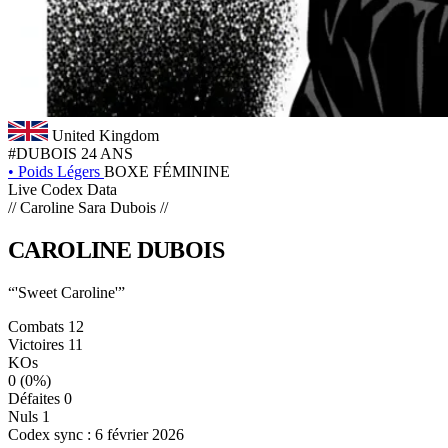
United Kingdom
#DUBOIS
24 ANS
•
Poids Légers
BOXE FÉMININE
Live Codex Data
// Caroline Sara Dubois //
CAROLINE
DUBOIS
“'Sweet Caroline'”
Combats
12
Victoires
11
KOs
0
(0%)
Défaites
0
Nuls
1
Codex sync : 6 février 2026