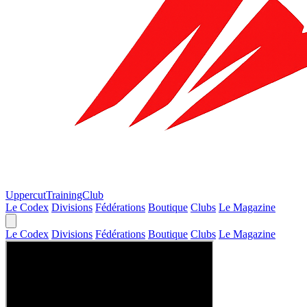
Uppercut
TrainingClub
Le Codex
Divisions
Fédérations
Boutique
Clubs
Le Magazine
Le Codex
Divisions
Fédérations
Boutique
Clubs
Le Magazine