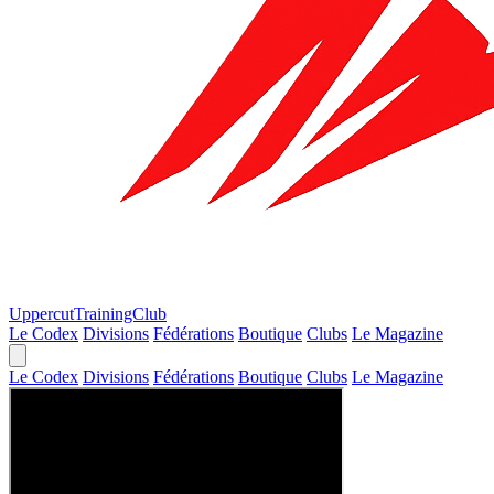
Uppercut
TrainingClub
Le Codex
Divisions
Fédérations
Boutique
Clubs
Le Magazine
Le Codex
Divisions
Fédérations
Boutique
Clubs
Le Magazine