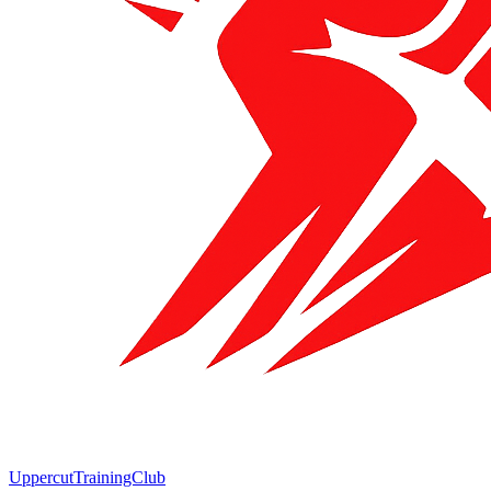
Uppercut
TrainingClub