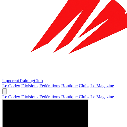
Uppercut
TrainingClub
Le Codex
Divisions
Fédérations
Boutique
Clubs
Le Magazine
Le Codex
Divisions
Fédérations
Boutique
Clubs
Le Magazine