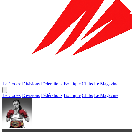
Le Codex
Divisions
Fédérations
Boutique
Clubs
Le Magazine
Le Codex
Divisions
Fédérations
Boutique
Clubs
Le Magazine