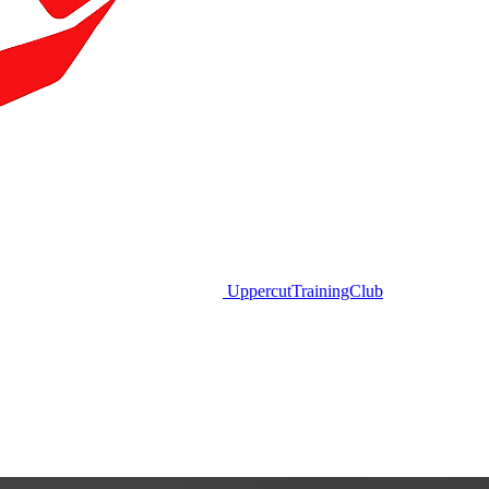
Uppercut
TrainingClub