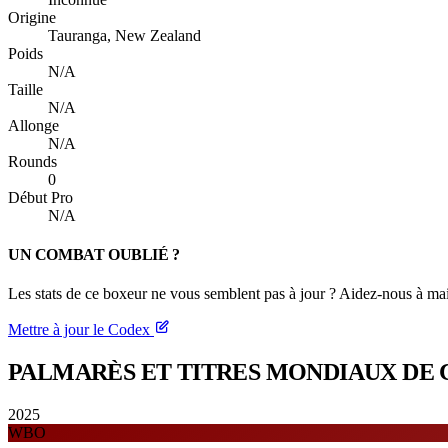
Origine
Tauranga, New Zealand
Poids
N/A
Taille
N/A
Allonge
N/A
Rounds
0
Début Pro
N/A
UN COMBAT OUBLIÉ ?
Les stats de ce boxeur ne vous semblent pas à jour ? Aidez-nous à mai
Mettre à jour le Codex
PALMARÈS ET TITRES
MONDIAUX DE 
2025
WBO