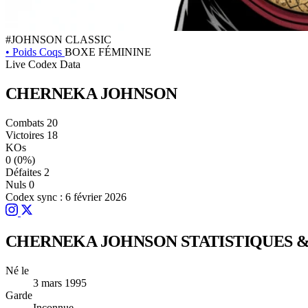
#JOHNSON
CLASSIC
•
Poids Coqs
BOXE FÉMININE
Live Codex Data
CHERNEKA
JOHNSON
Combats
20
Victoires
18
KOs
0
(0%)
Défaites
2
Nuls
0
Codex sync : 6 février 2026
CHERNEKA JOHNSON
STATISTIQUES 
Né le
3 mars 1995
Garde
Inconnue