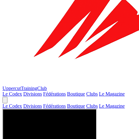
Uppercut
TrainingClub
Le Codex
Divisions
Fédérations
Boutique
Clubs
Le Magazine
Le Codex
Divisions
Fédérations
Boutique
Clubs
Le Magazine