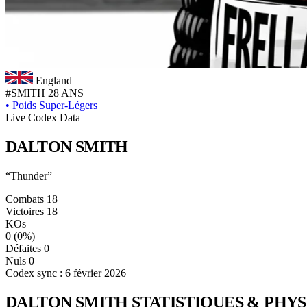
England
#SMITH
28 ANS
•
Poids Super-Légers
Live Codex Data
DALTON
SMITH
“Thunder”
Combats
18
Victoires
18
KOs
0
(0%)
Défaites
0
Nuls
0
Codex sync : 6 février 2026
DALTON SMITH
STATISTIQUES & PHY