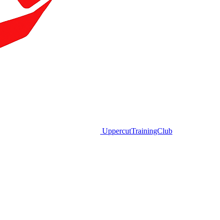
Uppercut
TrainingClub