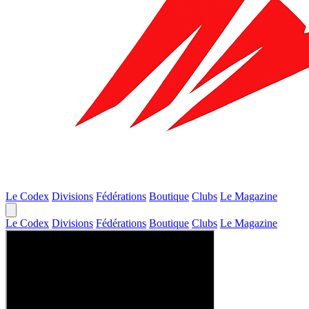
Le Codex
Divisions
Fédérations
Boutique
Clubs
Le Magazine
Le Codex
Divisions
Fédérations
Boutique
Clubs
Le Magazine