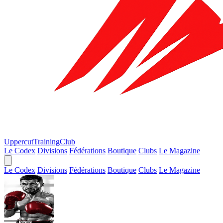
Uppercut
TrainingClub
Le Codex
Divisions
Fédérations
Boutique
Clubs
Le Magazine
Le Codex
Divisions
Fédérations
Boutique
Clubs
Le Magazine