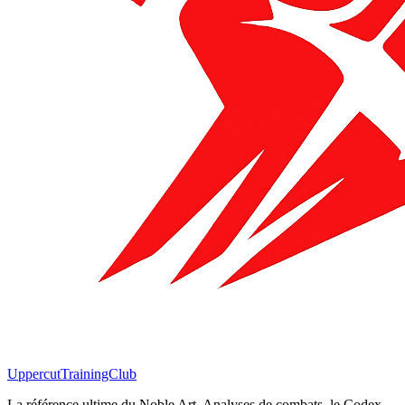
Uppercut
TrainingClub
La référence ultime du Noble Art. Analyses de combats, le Codex