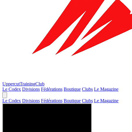
Uppercut
TrainingClub
Le Codex
Divisions
Fédérations
Boutique
Clubs
Le Magazine
Le Codex
Divisions
Fédérations
Boutique
Clubs
Le Magazine