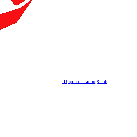
Uppercut
TrainingClub