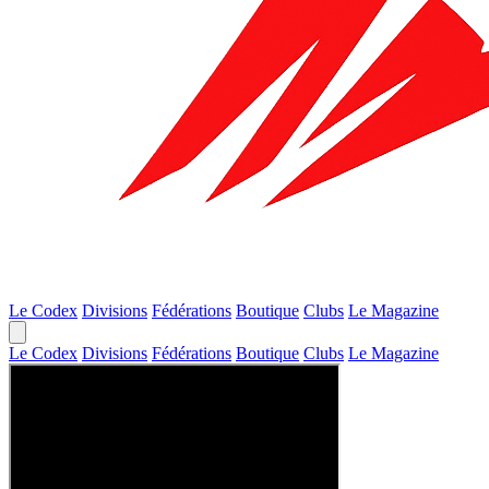
Le Codex
Divisions
Fédérations
Boutique
Clubs
Le Magazine
Le Codex
Divisions
Fédérations
Boutique
Clubs
Le Magazine