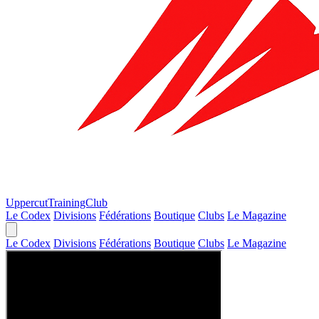
Uppercut
TrainingClub
Le Codex
Divisions
Fédérations
Boutique
Clubs
Le Magazine
Le Codex
Divisions
Fédérations
Boutique
Clubs
Le Magazine