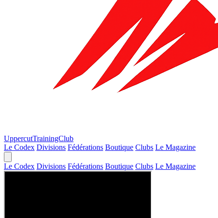
Uppercut
TrainingClub
Le Codex
Divisions
Fédérations
Boutique
Clubs
Le Magazine
Le Codex
Divisions
Fédérations
Boutique
Clubs
Le Magazine