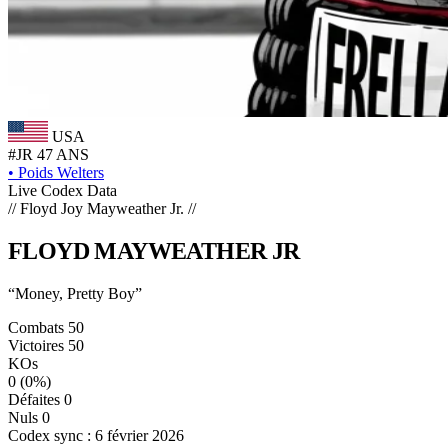
USA
#JR
47 ANS
•
Poids Welters
Live Codex Data
// Floyd Joy Mayweather Jr. //
FLOYD
MAYWEATHER
JR
“Money, Pretty Boy”
Combats
50
Victoires
50
KOs
0
(0%)
Défaites
0
Nuls
0
Codex sync : 6 février 2026