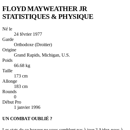
FLOYD MAYWEATHER JR
STATISTIQUES & PHYSIQUE
Né le
24 février 1977
Garde
Orthodoxe (Droitier)
Origine
Grand Rapids, Michigan, U.S.
Poids
66.68 kg
Taille
173 cm
Allonge
183 cm
Rounds
0
Début Pro
1 janvier 1996
UN COMBAT OUBLIÉ ?
Les stats de ce boxeur ne vous semblent pas à jour ? Aidez-nous à