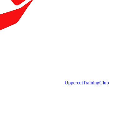
Uppercut
TrainingClub