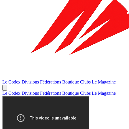
Le Codex
Divisions
Fédérations
Boutique
Clubs
Le Magazine
Le Codex
Divisions
Fédérations
Boutique
Clubs
Le Magazine