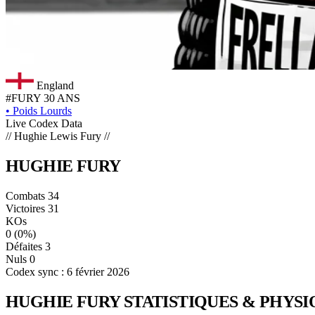
England
#FURY
30 ANS
•
Poids Lourds
Live Codex Data
// Hughie Lewis Fury //
HUGHIE
FURY
Combats
34
Victoires
31
KOs
0
(0%)
Défaites
3
Nuls
0
Codex sync : 6 février 2026
HUGHIE FURY
STATISTIQUES & PHYS