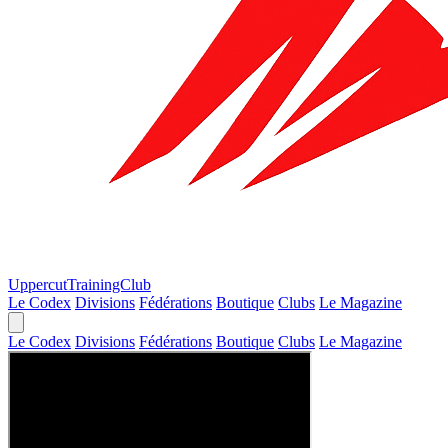
Uppercut
TrainingClub
Le Codex
Divisions
Fédérations
Boutique
Clubs
Le Magazine
Le Codex
Divisions
Fédérations
Boutique
Clubs
Le Magazine