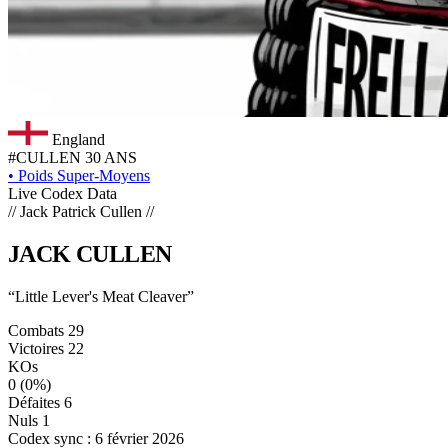
England
#CULLEN
30 ANS
•
Poids Super-Moyens
Live Codex Data
// Jack Patrick Cullen //
JACK
CULLEN
“Little Lever's Meat Cleaver”
Combats
29
Victoires
22
KOs
0
(0%)
Défaites
6
Nuls
1
Codex sync : 6 février 2026