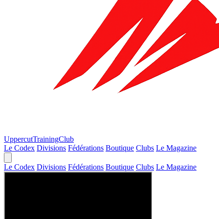
Uppercut
TrainingClub
Le Codex
Divisions
Fédérations
Boutique
Clubs
Le Magazine
Le Codex
Divisions
Fédérations
Boutique
Clubs
Le Magazine