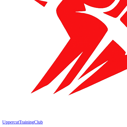
Uppercut
TrainingClub