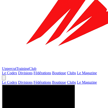
Uppercut
TrainingClub
Le Codex
Divisions
Fédérations
Boutique
Clubs
Le Magazine
Le Codex
Divisions
Fédérations
Boutique
Clubs
Le Magazine