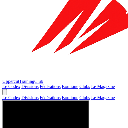
Uppercut
TrainingClub
Le Codex
Divisions
Fédérations
Boutique
Clubs
Le Magazine
Le Codex
Divisions
Fédérations
Boutique
Clubs
Le Magazine