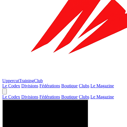
Uppercut
TrainingClub
Le Codex
Divisions
Fédérations
Boutique
Clubs
Le Magazine
Le Codex
Divisions
Fédérations
Boutique
Clubs
Le Magazine