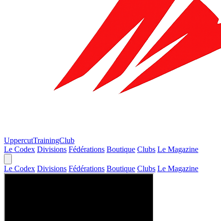
Uppercut
TrainingClub
Le Codex
Divisions
Fédérations
Boutique
Clubs
Le Magazine
Le Codex
Divisions
Fédérations
Boutique
Clubs
Le Magazine