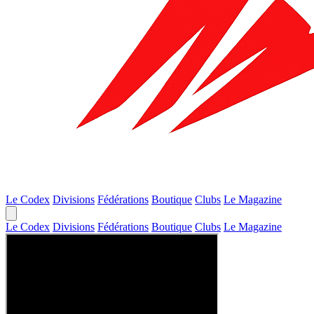
Le Codex
Divisions
Fédérations
Boutique
Clubs
Le Magazine
Le Codex
Divisions
Fédérations
Boutique
Clubs
Le Magazine