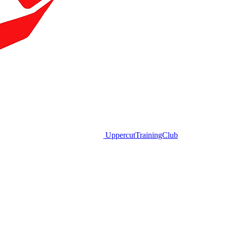
Uppercut
TrainingClub