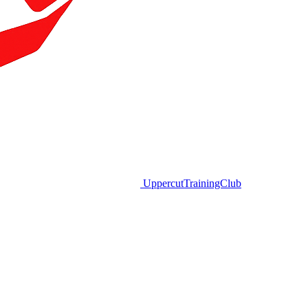
Uppercut
TrainingClub