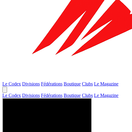
Le Codex
Divisions
Fédérations
Boutique
Clubs
Le Magazine
Le Codex
Divisions
Fédérations
Boutique
Clubs
Le Magazine