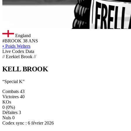
England
#BROOK
38 ANS
•
Poids Welters
Live Codex Data
// Ezekiel Brook //
KELL
BROOK
“Special K”
Combats
43
Victoires
40
KOs
0
(0%)
Défaites
3
Nuls
0
Codex sync : 6 février 2026