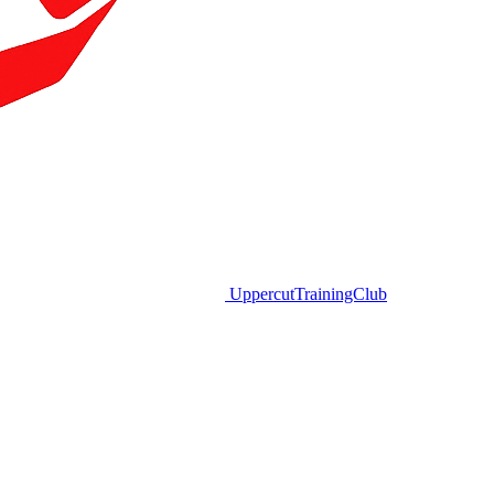
Uppercut
TrainingClub