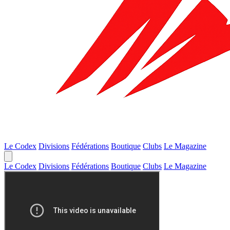
Le Codex
Divisions
Fédérations
Boutique
Clubs
Le Magazine
Le Codex
Divisions
Fédérations
Boutique
Clubs
Le Magazine