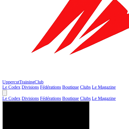
Uppercut
TrainingClub
Le Codex
Divisions
Fédérations
Boutique
Clubs
Le Magazine
Le Codex
Divisions
Fédérations
Boutique
Clubs
Le Magazine