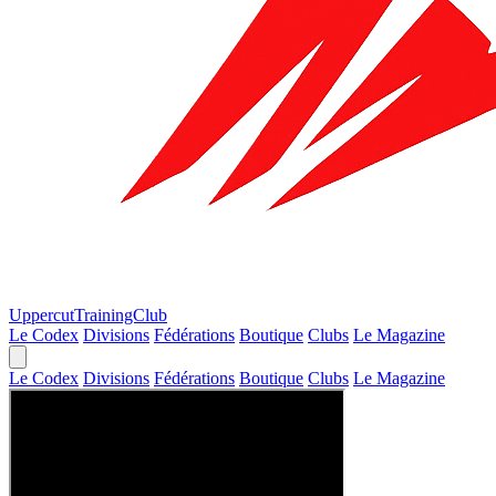
Uppercut
TrainingClub
Le Codex
Divisions
Fédérations
Boutique
Clubs
Le Magazine
Le Codex
Divisions
Fédérations
Boutique
Clubs
Le Magazine