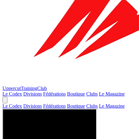
Uppercut
TrainingClub
Le Codex
Divisions
Fédérations
Boutique
Clubs
Le Magazine
Le Codex
Divisions
Fédérations
Boutique
Clubs
Le Magazine