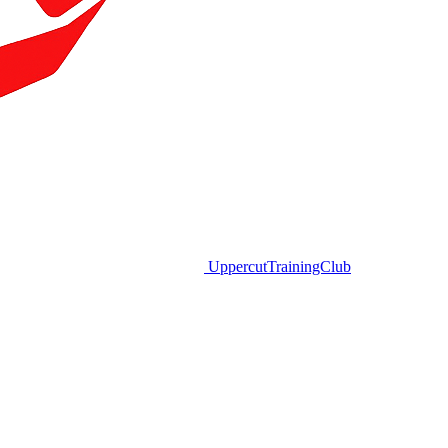
Uppercut
TrainingClub