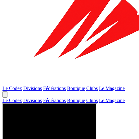
Le Codex
Divisions
Fédérations
Boutique
Clubs
Le Magazine
Le Codex
Divisions
Fédérations
Boutique
Clubs
Le Magazine