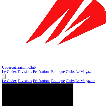
Uppercut
TrainingClub
Le Codex
Divisions
Fédérations
Boutique
Clubs
Le Magazine
Le Codex
Divisions
Fédérations
Boutique
Clubs
Le Magazine