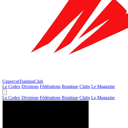
Uppercut
TrainingClub
Le Codex
Divisions
Fédérations
Boutique
Clubs
Le Magazine
Le Codex
Divisions
Fédérations
Boutique
Clubs
Le Magazine