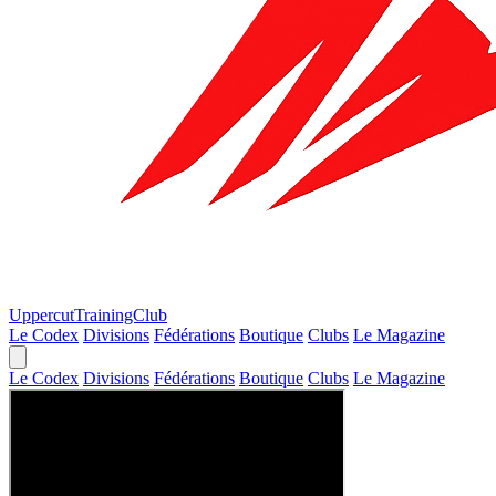
Uppercut
TrainingClub
Le Codex
Divisions
Fédérations
Boutique
Clubs
Le Magazine
Le Codex
Divisions
Fédérations
Boutique
Clubs
Le Magazine