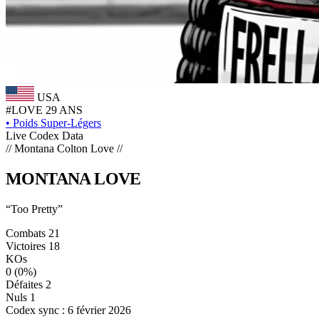
USA
#LOVE
29 ANS
•
Poids Super-Légers
Live Codex Data
// Montana Colton Love //
MONTANA
LOVE
“Too Pretty”
Combats
21
Victoires
18
KOs
0
(0%)
Défaites
2
Nuls
1
Codex sync : 6 février 2026