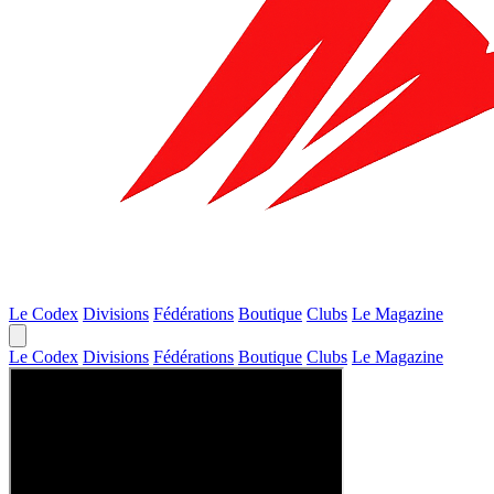
Le Codex
Divisions
Fédérations
Boutique
Clubs
Le Magazine
Le Codex
Divisions
Fédérations
Boutique
Clubs
Le Magazine