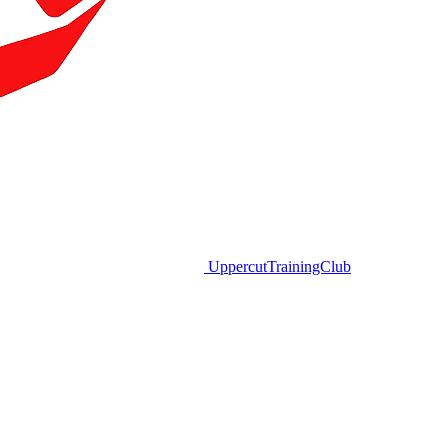
Uppercut
TrainingClub