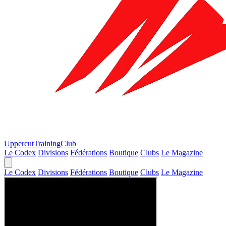
Uppercut
TrainingClub
Le Codex
Divisions
Fédérations
Boutique
Clubs
Le Magazine
Le Codex
Divisions
Fédérations
Boutique
Clubs
Le Magazine