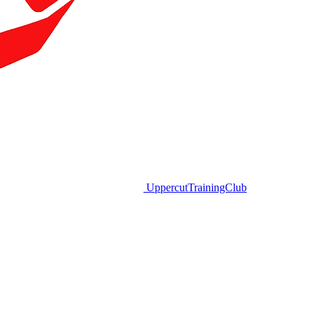
Uppercut
TrainingClub