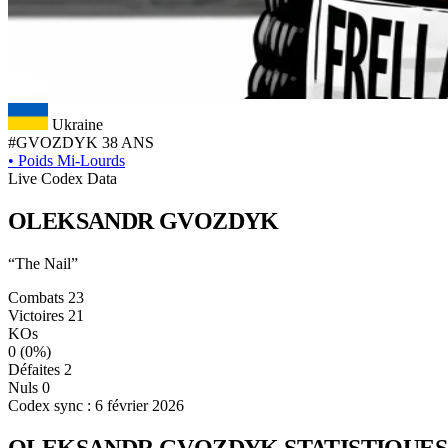
Ukraine
#GVOZDYK
38 ANS
•
Poids Mi-Lourds
Live Codex Data
OLEKSANDR
GVOZDYK
“The Nail”
Combats
23
Victoires
21
KOs
0
(0%)
Défaites
2
Nuls
0
Codex sync : 6 février 2026
OLEKSANDR GVOZDYK
STATISTIQUES