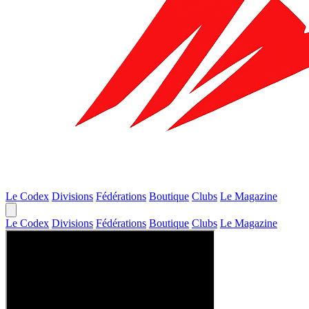
Le Codex
Divisions
Fédérations
Boutique
Clubs
Le Magazine
Le Codex
Divisions
Fédérations
Boutique
Clubs
Le Magazine