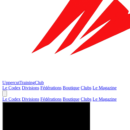
Uppercut
TrainingClub
Le Codex
Divisions
Fédérations
Boutique
Clubs
Le Magazine
Le Codex
Divisions
Fédérations
Boutique
Clubs
Le Magazine