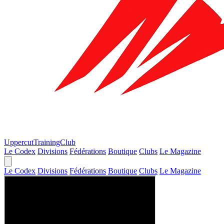
Uppercut
TrainingClub
Le Codex
Divisions
Fédérations
Boutique
Clubs
Le Magazine
Le Codex
Divisions
Fédérations
Boutique
Clubs
Le Magazine