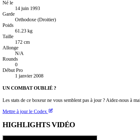
Né le
14 juin 1993
Garde
Orthodoxe (Droitier)
Poids
61.23 kg
Taille
172 cm
Allonge
N/A
Rounds
0
Début Pro
1 janvier 2008
UN COMBAT OUBLIÉ ?
Les stats de ce boxeur ne vous semblent pas à jour ? Aidez-nous à mai
Mettre à jour le Codex
HIGHLIGHTS
VIDÉO