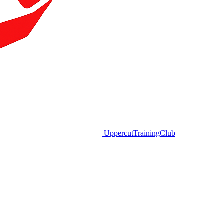
Uppercut
TrainingClub