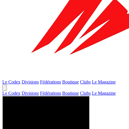
Le Codex
Divisions
Fédérations
Boutique
Clubs
Le Magazine
Le Codex
Divisions
Fédérations
Boutique
Clubs
Le Magazine