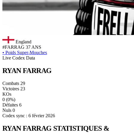
England
#FARRAG
37 ANS
•
Poids Super-Mouches
Live Codex Data
RYAN
FARRAG
Combats
29
Victoires
23
KOs
0
(0%)
Défaites
6
Nuls
0
Codex sync : 6 février 2026
RYAN FARRAG
STATISTIQUES &