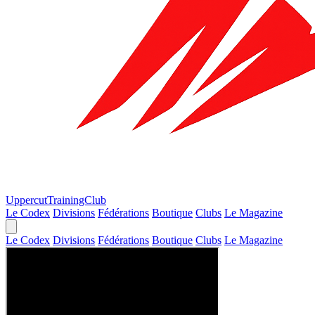
Uppercut
TrainingClub
Le Codex
Divisions
Fédérations
Boutique
Clubs
Le Magazine
Le Codex
Divisions
Fédérations
Boutique
Clubs
Le Magazine