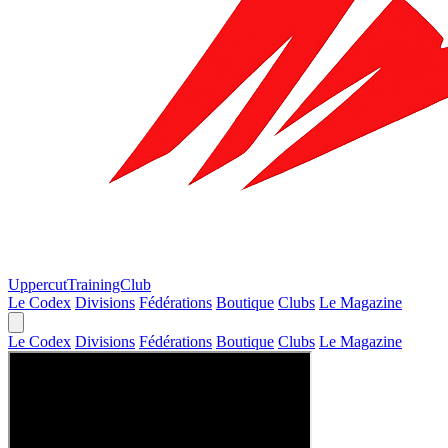
Uppercut
TrainingClub
Le Codex
Divisions
Fédérations
Boutique
Clubs
Le Magazine
Le Codex
Divisions
Fédérations
Boutique
Clubs
Le Magazine