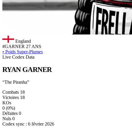
England
#GARNER
27 ANS
•
Poids Super-Plumes
Live Codex Data
RYAN
GARNER
“The Piranha”
Combats
18
Victoires
18
KOs
0
(0%)
Défaites
0
Nuls
0
Codex sync : 6 février 2026