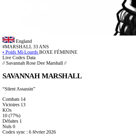
England
#MARSHALL
33 ANS
•
Poids Mi-Lourds
BOXE FÉMININE
Live Codex Data
// Savannah Rose Dee Marshall //
SAVANNAH
MARSHALL
“Silent Assassin”
Combats
14
Victoires
13
KOs
10
(77%)
Défaites
1
Nuls
0
Codex sync : 6 février 2026