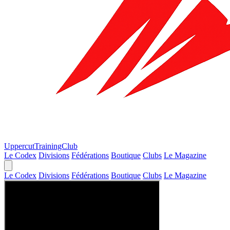
Uppercut
TrainingClub
Le Codex
Divisions
Fédérations
Boutique
Clubs
Le Magazine
Le Codex
Divisions
Fédérations
Boutique
Clubs
Le Magazine