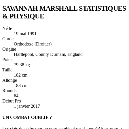
SAVANNAH MARSHALL
STATISTIQUES
& PHYSIQUE
Né le
19 mai 1991
Garde
Orthodoxe (Droitier)
Origine
Hartlepool, County Durham, England
Poids
79.38 kg
Taille
182 cm
Allonge
183 cm
Rounds
64
Début Pro
1 janvier 2017
UN COMBAT OUBLIÉ ?
Les stats de ce boxeur ne vous semblent pas à jour ? Aidez-nous à