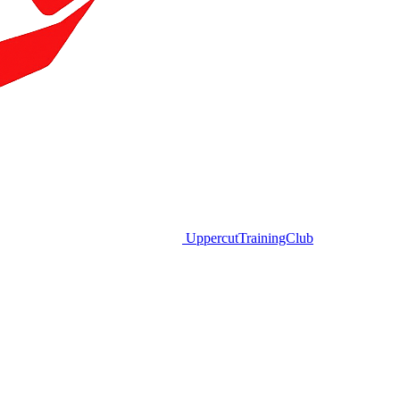
Uppercut
TrainingClub