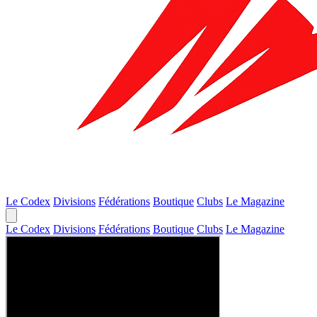
Le Codex
Divisions
Fédérations
Boutique
Clubs
Le Magazine
Le Codex
Divisions
Fédérations
Boutique
Clubs
Le Magazine