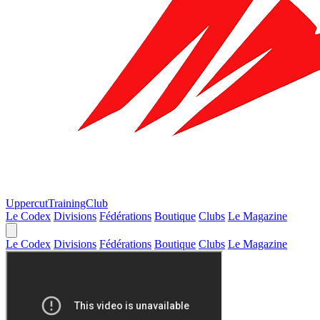
Uppercut
TrainingClub
Le Codex
Divisions
Fédérations
Boutique
Clubs
Le Magazine
Le Codex
Divisions
Fédérations
Boutique
Clubs
Le Magazine