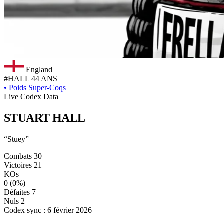
England
#HALL
44 ANS
•
Poids Super-Coqs
Live Codex Data
STUART
HALL
“Stuey”
Combats
30
Victoires
21
KOs
0
(0%)
Défaites
7
Nuls
2
Codex sync : 6 février 2026