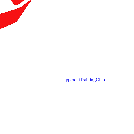
Uppercut
TrainingClub