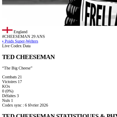
England
#CHEESEMAN
29 ANS
•
Poids Super-Welters
Live Codex Data
TED
CHEESEMAN
“The Big Cheese”
Combats
21
Victoires
17
KOs
0
(0%)
Défaites
3
Nuls
1
Codex sync : 6 février 2026
TED CHEESEMAN
STATISTIQUES & PH