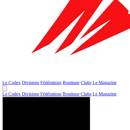
Le Codex
Divisions
Fédérations
Boutique
Clubs
Le Magazine
Le Codex
Divisions
Fédérations
Boutique
Clubs
Le Magazine